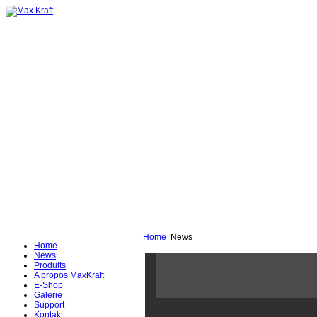
Home
News
Home
News
Produits
A propos MaxKraft
E-Shop
Galerie
Support
Kontakt